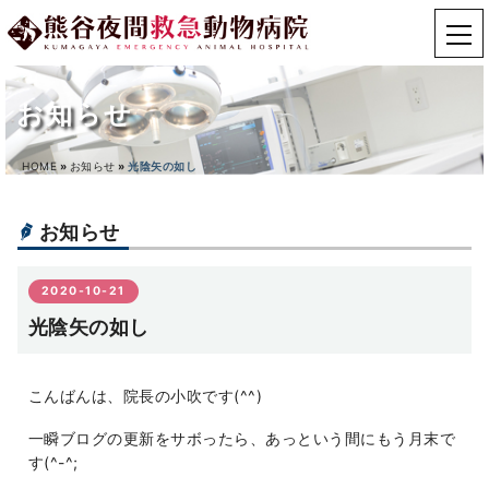
お知らせ
HOME
»
お知らせ
»
光陰矢の如し
お知らせ
2020-10-21
光陰矢の如し
こんばんは、院長の小吹です(^^)
一瞬ブログの更新をサボったら、あっという間にもう月末で
す(^-^;