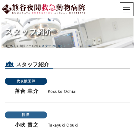
スタッフ紹介
HOME
»
当院について
»
スタッフ紹介
スタッフ紹介
代表獣医師
落合 幸介
Kosuke Ochiai
院長
小吹 貴之
Takayuki Obuki