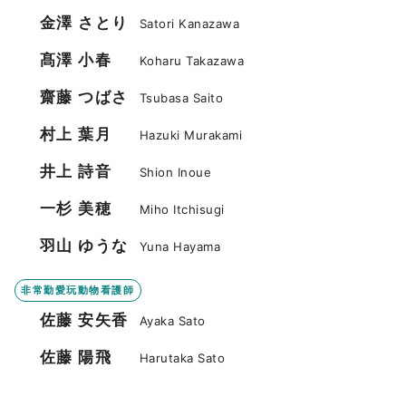
金澤 さとり
Satori Kanazawa
髙澤 小春
Koharu Takazawa
齋藤 つばさ
Tsubasa Saito
村上 葉月
Hazuki Murakami
井上 詩音
Shion Inoue
一杉 美穂
Miho Itchisugi
羽山 ゆうな
Yuna Hayama
非常勤愛玩動物看護師
佐藤 安矢香
Ayaka Sato
佐藤 陽飛
Harutaka Sato